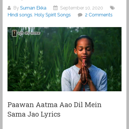
By
Suman Ekka
September 10, 2020
Hindi songs
,
Holy Spirit Songs
2 Comments
Paawan Aatma Aao Dil Mein
Sama Jao Lyrics