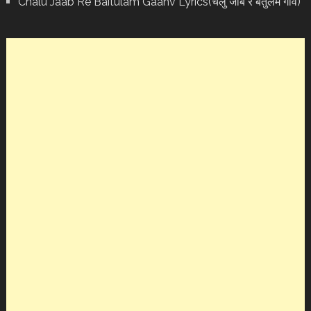
Chalu Jaab Re Baitulam Gaanv Lyrics(चलु जाब रे बैतुलम गाँव)