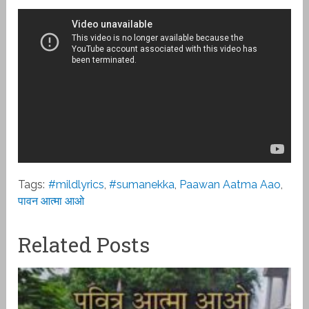
Tags:
#mildlyrics
,
#sumanekka
,
Paawan Aatma Aao
,
पावन आत्मा आओ
Related Posts