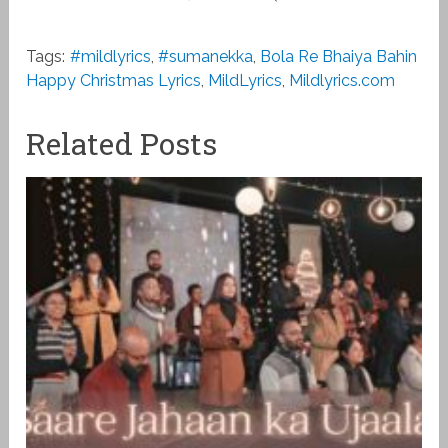
Tags:
#mildlyrics
,
#sumanekka
,
Bola Re Bh‌aiya Bahin
Happy Christmas Lyrics
,
MildLyrics
,
Mildlyrics.com
Related Posts