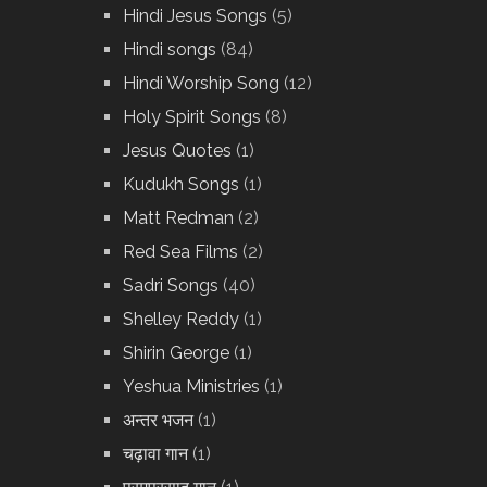
Hindi Jesus Songs
(5)
Hindi songs
(84)
Hindi Worship Song
(12)
Holy Spirit Songs
(8)
Jesus Quotes
(1)
Kudukh Songs
(1)
Matt Redman
(2)
Red Sea Films
(2)
Sadri Songs
(40)
Shelley Reddy
(1)
Shirin George
(1)
Yeshua Ministries
(1)
अन्तर भजन
(1)
चढ़ावा गान
(1)