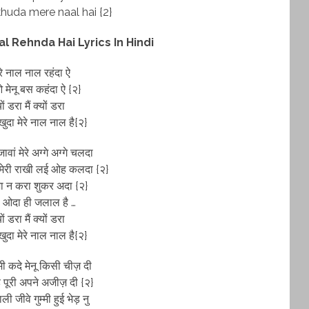
huda mere naal hai {2}
l Rehnda Hai Lyrics In Hindi
ेरे नाल नाल रहंदा ऐ
 मेनू बस कहंदा ऐ {२}
्यों डरा मैं क्यों डरा
 खुदा मेरे नाल नाल है{२}
 जावां मेरे अग्गे अग्गे चलदा
मेरी राखी लई ओह कलदा {२}
ा न करा शुकर अदा {२}
े ओदा ही जलाल है …
्यों डरा मैं क्यों डरा
 खुदा मेरे नाल नाल है{२}
मी कदे मेनू किसी चीज़ दी
 पूरी अपने अजीज़ दी {२}
ी जीवे गुम्मी हुई भेड़ नु