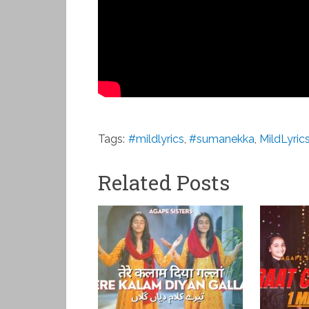
Tags:
#mildlyrics
,
#sumanekka
,
MildLyric
Related Posts