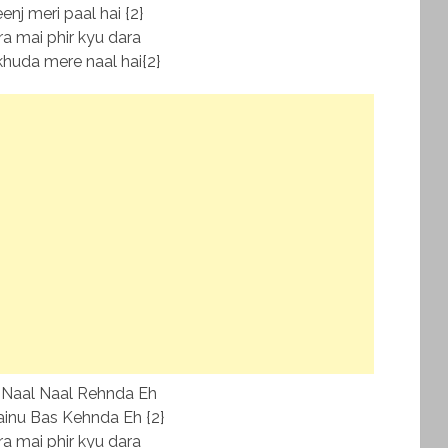
enj meri paal hai {2}
ra mai phir kyu dara
huda mere naal hai{2}
 Naal Naal Rehnda Eh
ainu Bas Kehnda Eh {2}
ra mai phir kyu dara