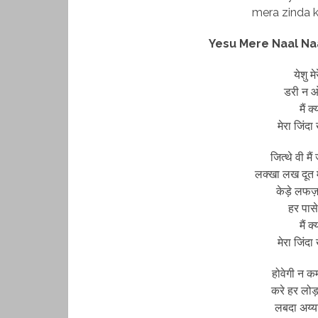
mera zinda k
Yesu Mere Naal Naa
येशु म
डरी न ओ
मैं क
मेरा जिंदा
जित्थे वी मैं
लक्खा लख दूत 
केड़े लफज़
हर पास
मैं क
मेरा जिंदा
होवेगी न क
करे हर लोड़
लबदा अय्याल