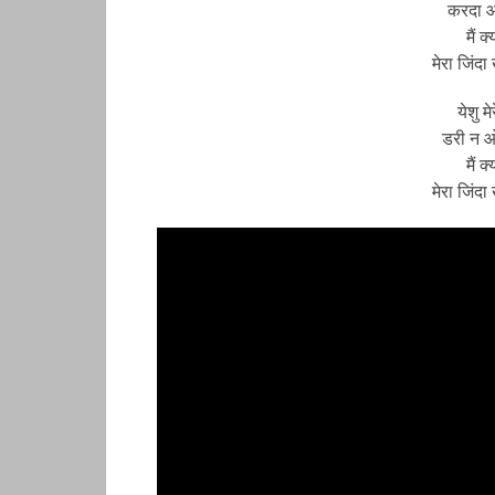
करदा ओह
मैं क
मेरा जिंदा
येशु म
डरी न ओ
मैं क
मेरा जिंदा