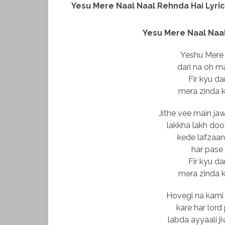
Yesu Mere Naal Naal Rehnda Hai Lyri
Yesu Mere Naal Naal
Yeshu Mere
dari na oh m
Fir kyu da
mera zinda k
Jithe vee main j
lakkha lakh doot
kede lafzaan
har pase 
Fir kyu da
mera zinda k
Hovegi na kami 
kare har lord
labda ayyaali j