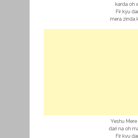
karda oh e
Fir kyu da
mera zinda k
Yeshu Mere
dari na oh m
Fir kyu da