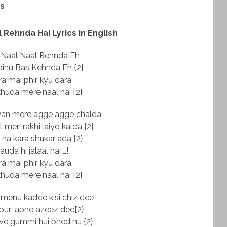
cs
 Rehnda Hai Lyrics In English
 Naal Naal Rehnda Eh
ainu Bas Kehnda Eh {2}
ra mai phir kyu dara
huda mere naal hai {2}
awan mere agge agge chalda
 meri rakhi laiyo kalda {2}
 na kara shukar ada {2}
auda hi jalaal hai …!
ra mai phir kyu dara
huda mere naal hai {2}
menu kadde kisi chiz dee
 puri apne azeez dee{2}
iwe gummi hui bhed nu {2}