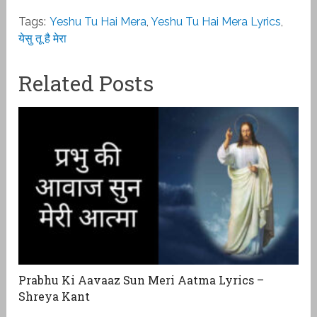
Tags:
Yeshu Tu Hai Mera
,
Yeshu Tu Hai Mera Lyrics
,
येसु तू है मेरा
Related Posts
Prabhu Ki Aavaaz Sun Meri Aatma Lyrics –
Shreya Kant