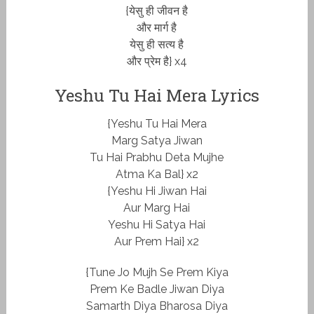
{येसु ही जीवन है
और मार्ग है
येसु ही सत्य है
और प्रेम है} x4
Yeshu Tu Hai Mera Lyrics
{Yeshu Tu Hai Mera
Marg Satya Jiwan
Tu Hai Prabhu Deta Mujhe
Atma Ka Bal} x2
{Yeshu Hi Jiwan Hai
Aur Marg Hai
Yeshu Hi Satya Hai
Aur Prem Hai} x2
{Tune Jo Mujh Se Prem Kiya
Prem Ke Badle Jiwan Diya
Samarth Diya Bharosa Diya