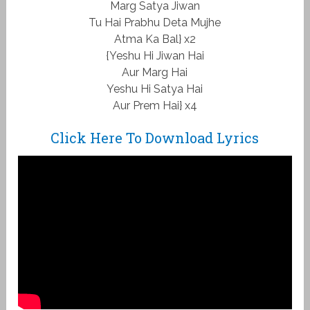
Marg Satya Jiwan
Tu Hai Prabhu Deta Mujhe
Atma Ka Bal} x2
{Yeshu Hi Jiwan Hai
Aur Marg Hai
Yeshu Hi Satya Hai
Aur Prem Hai} x4
Click Here To Download Lyrics