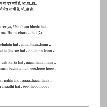
 तो डर नहीं है, आ..हा..हा..
जो मेरा साथी है, ओ..हो हो.
areriya, Uski hum bhede hai ,
 me, Hume charata hai (2)
halata hai , aaaa..haaa..haaa ..
 ke jharne hai , ooo..hooo hooo .
ah karta hai , aaaa..haaa..haaa ..
men bachata hai , ooo.hooo hooo .
r nahin hai , aaaa..haaa..haaa ..
 saathi hai , ooo..hooo hooo .