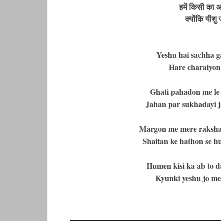
हमें किसी का अब
क्योंकि यीशु 
Yeshu hai sachha g
Hare charaiyon
Ghati pahadon me le c
Jahan par sukhadayi jal
Margon me mere raksha v
Shaitan ke hathon se hu
Humen kisi ka ab to da
Kyunki yeshu jo mera