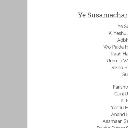
Ye Susamachar 
Ye S
Ki Yeshu
Adbh
Wo Paida Hu
Raah Ha
Ummid Wo,
Dekho B
Su
Farish
Gunj 
Ki 
Yeshu M
Anand H
Aasmaan Se