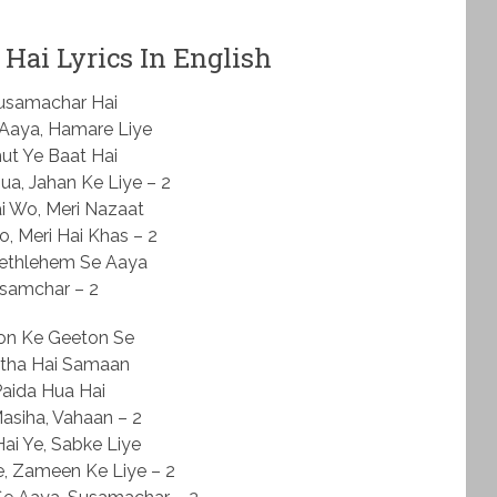
Hai Lyrics In English
usamachar Hai
 Aaya, Hamare Liye
ut Ye Baat Hai
a, Jahan Ke Liye – 2
i Wo, Meri Nazaat
 Meri Hai Khas – 2
ethlehem Se Aaya
samchar – 2
ton Ke Geeton Se
Utha Hai Samaan
Paida Hua Hai
asiha, Vahaan – 2
ai Ye, Sabke Liye
, Zameen Ke Liye – 2