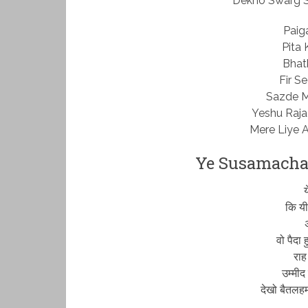
Dekho Swarg S
Paig
Pita 
Bhat
Fir S
Sazde M
Yeshu Raja
Mere Liye 
Ye Susamachar
य
कि यी
अ
वो पैदा 
राह
उम्मीद
देखो बैतलह