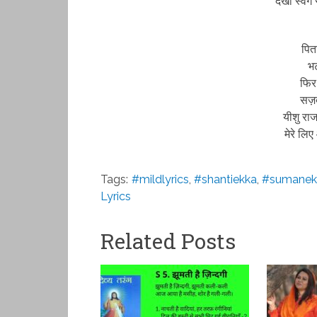
देखो स्वर्
पित
भट
फिर
सज़दे
यीशु राज
मेरे लि
Tags:
#mildlyrics
,
#shantiekka
,
#sumanek
Lyrics
Related Posts