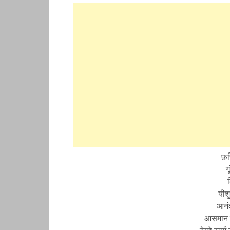
फ़रि
ग
यीशु
आनंद
आसमान स