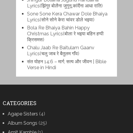
Lyrics(झिंगुर बोलैना जुगुनू कांदैंना आधा राति)
Sone Sone Kera Chawar Dole Bhaiya
Lyrics(सोने सोने केरा चांवर डोले भइया)
Bola Re Bh‌aiya Bahin Happy
Christmas Lyrics(बोला रे भ‌इया बहिन हप्पी
क्रिसमस)
Chalu Jaab Re Baitulam Gaanv
Lyrics(चलु जाब रे बैतुलम गाँव)
संत योहन 14:6 – मार्ग, सत्य और जीवन | Bible
Verse in Hindi
CATEGORIES
Agape Sisters
(4)
Album Songs
(25)
Amit Kamble
(1)