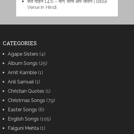
संत योहन 14:6 – मार्ग, सत्य और जीवन | Bible
Verse in Hindi
CATEGORIES
Agape Sisters
(4)
Album Songs
(25)
Amit Kamble
(1)
Anil Samuel
(1)
Christian Quotes
(1)
Christmas Songs
(79)
Easter Songs
(6)
English Songs
(105)
Falguni Mehta
(1)