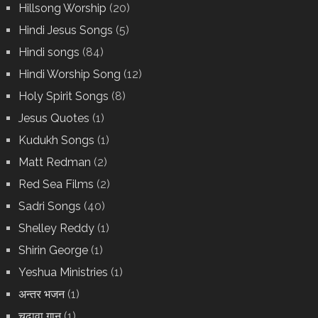
Hillsong Worship
(20)
Hindi Jesus Songs
(5)
Hindi songs
(84)
Hindi Worship Song
(12)
Holy Spirit Songs
(8)
Jesus Quotes
(1)
Kudukh Songs
(1)
Matt Redman
(2)
Red Sea Films
(2)
Sadri Songs
(40)
Shelley Reddy
(1)
Shirin George
(1)
Yeshua Ministries
(1)
अन्तर भजन
(1)
चढ़ावा गान
(1)