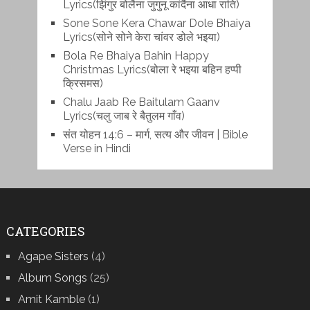
Lyrics(झिंगुर बोलैना जुगुनू कांदैंना आधा राति)
Sone Sone Kera Chawar Dole Bhaiya
Lyrics(सोने सोने केरा चांवर डोले भइया)
Bola Re Bh‌aiya Bahin Happy
Christmas Lyrics(बोला रे भ‌इया बहिन हप्पी
क्रिसमस)
Chalu Jaab Re Baitulam Gaanv
Lyrics(चलु जाब रे बैतुलम गाँव)
संत योहन 14:6 – मार्ग, सत्य और जीवन | Bible
Verse in Hindi
CATEGORIES
Agape Sisters
(4)
Album Songs
(25)
Amit Kamble
(1)