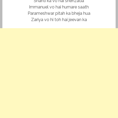
Shanti ka vo hai shehzada
Immanuel vo hai humare saath
Parameshwar pitah ka bheja hua
Zariya vo hi toh hai jeevan ka