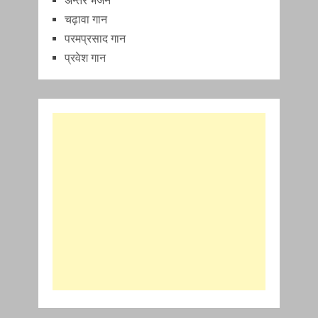
अन्तर भजन
चढ़ावा गान
परमप्रसाद गान
प्रवेश गान