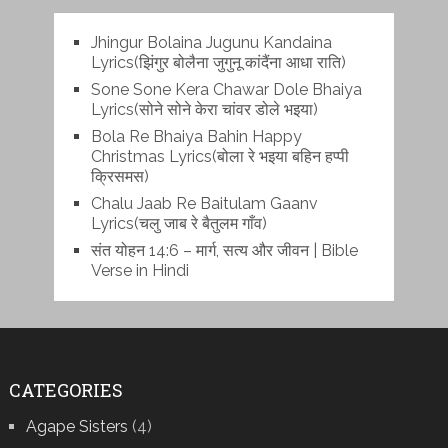
Jhingur Bolaina Jugunu Kandaina
Lyrics(झिंगुर बोलैना जुगुनू कांदैंना आधा राति)
Sone Sone Kera Chawar Dole Bhaiya
Lyrics(सोने सोने केरा चांवर डोले भइया)
Bola Re Bh‌aiya Bahin Happy
Christmas Lyrics(बोला रे भ‌इया बहिन हप्पी
क्रिसमस)
Chalu Jaab Re Baitulam Gaanv
Lyrics(चलु जाब रे बैतुलम गाँव)
संत योहन 14:6 – मार्ग, सत्य और जीवन | Bible
Verse in Hindi
CATEGORIES
Agape Sisters
(4)