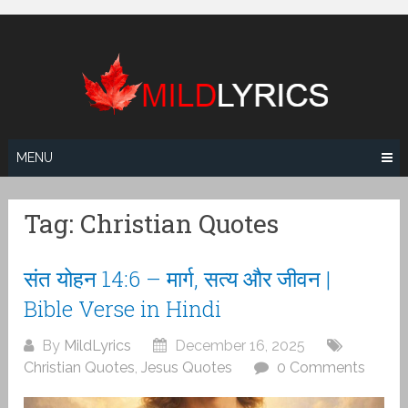
Skip
to
content
MENU
Tag:
Christian Quotes
संत योहन 14:6 – मार्ग, सत्य और जीवन |
Bible Verse in Hindi
By
MildLyrics
December 16, 2025
Christian Quotes
,
Jesus Quotes
0 Comments