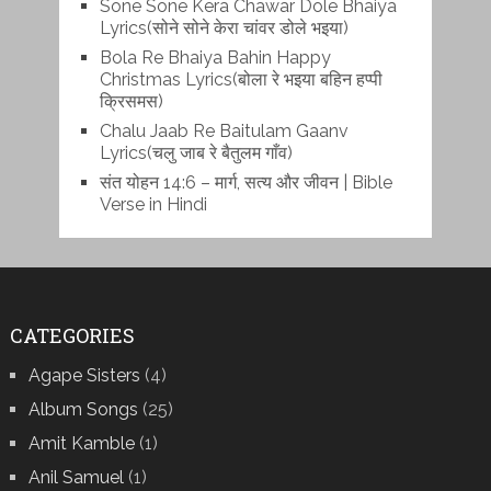
Sone Sone Kera Chawar Dole Bhaiya
Lyrics(सोने सोने केरा चांवर डोले भइया)
Bola Re Bh‌aiya Bahin Happy
Christmas Lyrics(बोला रे भ‌इया बहिन हप्पी
क्रिसमस)
Chalu Jaab Re Baitulam Gaanv
Lyrics(चलु जाब रे बैतुलम गाँव)
संत योहन 14:6 – मार्ग, सत्य और जीवन | Bible
Verse in Hindi
CATEGORIES
Agape Sisters
(4)
Album Songs
(25)
Amit Kamble
(1)
Anil Samuel
(1)