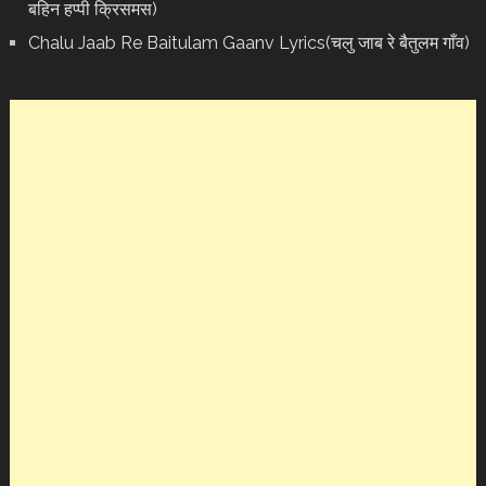
बहिन हप्पी क्रिसमस)
Chalu Jaab Re Baitulam Gaanv Lyrics(चलु जाब रे बैतुलम गाँव)