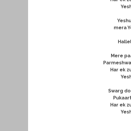
Yesh
Yeshu 
mera Y
Halle
Mere pa
Parmeshwa
Har ek z
Yesh
Swarg doo
Pukaart
Har ek z
Yesh