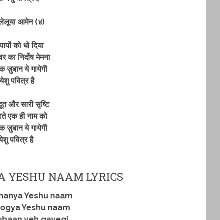
्लेलूया आमेन (४)
े पापों को धो दिया
वर का निर्दोष मेमना
क ज़ुबान ये गायेगी
येशु पवित्र है
 दूत और सारी सृष्टि
रते एक ही नाम को
क ज़ुबान ये गायेगी
येशु पवित्र है
 YESHU NAAM LYRICS
hanya Yeshu naam
 yogya Yeshu naam
ubaan yeh gayegi