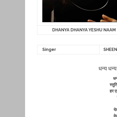
DHANYA DHANYA YESHU NAAM (धन्
Singer
SHEEN
धन्य धन्
धन
स्तुत
हर ए
ये
मे