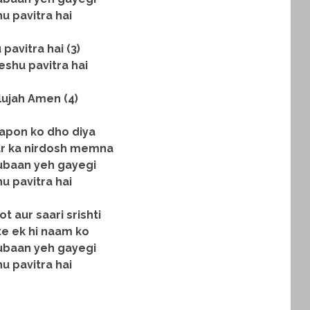
u pavitra hai
pavitra hai (3)
eshu pavitra hai
lujah Amen (4)
apon ko dho diya
r ka nirdosh memna
ubaan yeh gayegi
u pavitra hai
t aur saari srishti
e ek hi naam ko
ubaan yeh gayegi
u pavitra hai