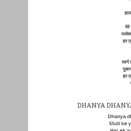
हाल
मेर
परमेश्
हर ए
स्वर्ग
पुका
हर ए
DHANYA DHANYA
Dhanya d
Stuti ke
Har ek z